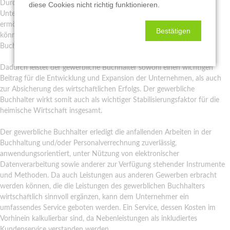
Durch seine Leistungen werden vor allem bei kleinen und mittleren
diese Cookies nicht richtig funktionieren.
Unternehmen Ressourcen freigesetzt, die es dem Unternehmer
ermöglichen, sich auf das Kerngeschäft zu konzentrieren. Zusätzlich
Bestätigen
können die Betriebe jederzeit auf das Fachwissen ihres gewerblichen
Buchhalters zurückgreifen.
Dadurch leistet der gewerbliche Buchhalter sowohl einen wichtigen
Beitrag für die Entwicklung und Expansion der Unternehmen, als auch
zur Absicherung des wirtschaftlichen Erfolgs. Der gewerbliche
Buchhalter wirkt somit auch als wichtiger Stabilisierungsfaktor für die
heimische Wirtschaft insgesamt.
Der gewerbliche Buchhalter erledigt die anfallenden Arbeiten in der
Buchhaltung und/oder Personalverrechnung zuverlässig,
anwendungsorientiert, unter Nützung von elektronischer
Datenverarbeitung sowie anderer zur Verfügung stehender Instrumente
und Methoden. Da auch Leistungen aus anderen Gewerben erbracht
werden können, die die Leistungen des gewerblichen Buchhalters
wirtschaftlich sinnvoll ergänzen, kann dem Unternehmer ein
umfassendes Service geboten werden. Ein Service, dessen Kosten im
Vorhinein kalkulierbar sind, da Nebenleistungen als inkludiertes
Kundenservice verstanden werden.