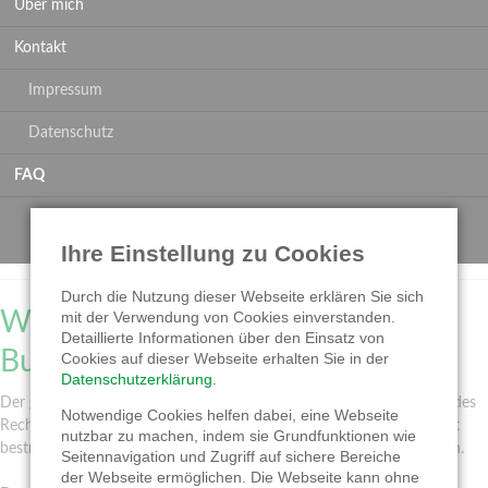
Über mich
Kontakt
Impressum
Datenschutz
FAQ
Ihre Einstellung zu Cookies
Durch die Nutzung dieser Webseite erklären Sie sich
Xing
LinkedIn
Facebook
Was ist ein gewerblicher
mit der Verwendung von Cookies einverstanden.
Detaillierte Informationen über den Einsatz von
Buchhalter?
Cookies auf dieser Webseite erhalten Sie in der
Datenschutzerklärung
.
Der gewerbliche Buchhalter ist ein kompetenter Partner im Bereich des
Notwendige Cookies helfen dabei, eine Webseite
Rechnungswesens. Er handelt praxisnah und erfolgsorientiert und ist
nutzbar zu machen, indem sie Grundfunktionen wie
bestrebt, wirtschaftliche Abläufe so effizient wie möglich zu gestalten.
Seitennavigation und Zugriff auf sichere Bereiche
der Webseite ermöglichen. Die Webseite kann ohne